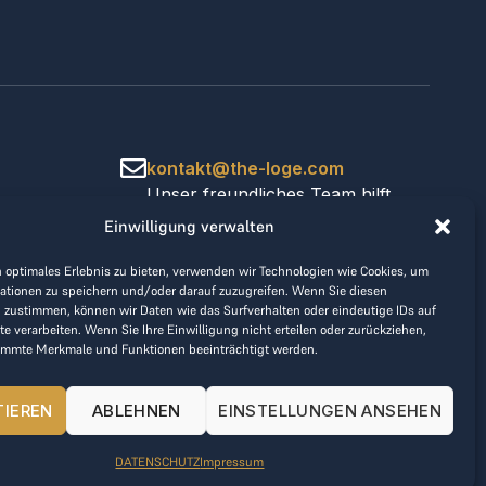
kontakt@the-loge.com
Unser freundliches Team hilft
Ihnen gerne weiter.
Einwilligung verwalten
+43 676 944 44 81
Mo-Fr von 8:00 bis 17:00 Uhr.
 optimales Erlebnis zu bieten, verwenden wir Technologien wie Cookies, um
ationen zu speichern und/oder darauf zuzugreifen. Wenn Sie diesen
 zustimmen, können wir Daten wie das Surfverhalten oder eindeutige IDs auf
te verarbeiten. Wenn Sie Ihre Einwilligung nicht erteilen oder zurückziehen,
immte Merkmale und Funktionen beeinträchtigt werden.
TIEREN
ABLEHNEN
EINSTELLUNGEN ANSEHEN
DATENSCHUTZ
Impressum