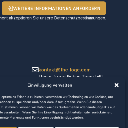
WEITERE INFORMATIONEN ANFORDERN
ent akzeptieren Sie unsere
Datenschutzbestimmungen
.
kontakt@the-loge.com
Unser freundliches Team hilft
Ihnen gerne weiter.
Einwilligung verwalten
+43 676 944 44 81
Mo-Fr von 8:00 bis 17:00 Uhr.
 optimales Erlebnis zu bieten, verwenden wir Technologien wie Cookies, um
ationen zu speichern und/oder darauf zuzugreifen. Wenn Sie diesen
 zustimmen, können wir Daten wie das Surfverhalten oder eindeutige IDs auf
te verarbeiten. Wenn Sie Ihre Einwilligung nicht erteilen oder zurückziehen,
immte Merkmale und Funktionen beeinträchtigt werden.