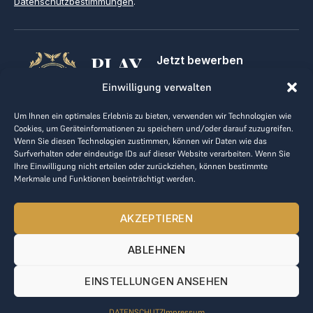
Datenschutzbestimmungen
.
PLAY
Jetzt bewerben
Für Golfclubs
GOLF,
Einwilligung verwalten
Kontakt
Impressum
MAKE
Um Ihnen ein optimales Erlebnis zu bieten, verwenden wir Technologien wie
AGB
Cookies, um Geräteinformationen zu speichern und/oder darauf zuzugreifen.
BUSINESS
Datenrichtlinie
Wenn Sie diesen Technologien zustimmen, können wir Daten wie das
Surfverhalten oder eindeutige IDs auf dieser Website verarbeiten. Wenn Sie
kontakt@the-loge.com
Ihre Einwilligung nicht erteilen oder zurückziehen, können bestimmte
Merkmale und Funktionen beeinträchtigt werden.
Unser freundliches Team hilft Ihnen gerne weiter.
+43 676 944 44 81
AKZEPTIEREN
Mo-Fr von 8:00 bis 17:00 Uhr.
ABLEHNEN
© 2025 The LOGE. Alle Rechte vorbehalten.
EINSTELLUNGEN ANSEHEN
DATENSCHUTZ
Impressum