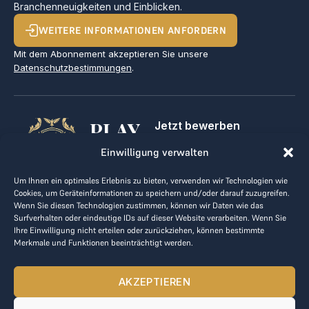
Branchenneuigkeiten und Einblicken.
WEITERE INFORMATIONEN ANFORDERN
Mit dem Abonnement akzeptieren Sie unsere
Datenschutzbestimmungen
.
PLAY
Jetzt bewerben
Für Golfclubs
GOLF,
Einwilligung verwalten
Kontakt
Impressum
MAKE
Um Ihnen ein optimales Erlebnis zu bieten, verwenden wir Technologien wie
AGB
Cookies, um Geräteinformationen zu speichern und/oder darauf zuzugreifen.
BUSINESS
Datenrichtlinie
Wenn Sie diesen Technologien zustimmen, können wir Daten wie das
Surfverhalten oder eindeutige IDs auf dieser Website verarbeiten. Wenn Sie
kontakt@the-loge.com
Ihre Einwilligung nicht erteilen oder zurückziehen, können bestimmte
Merkmale und Funktionen beeinträchtigt werden.
Unser freundliches Team hilft Ihnen gerne weiter.
+43 676 944 44 81
AKZEPTIEREN
Mo-Fr von 8:00 bis 17:00 Uhr.