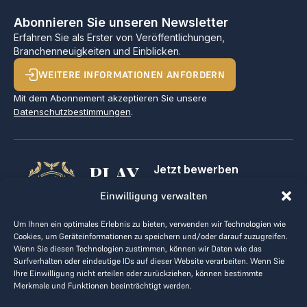
Abonnieren Sie unseren Newsletter
Erfahren Sie als Erster von Veröffentlichungen,
Branchenneuigkeiten und Einblicken.
WEITERE INFORMATIONEN ANFORDERN
Mit dem Abonnement akzeptieren Sie unsere
Datenschutzbestimmungen
.
PLAY
Jetzt bewerben
Für Golfclubs
GOLF,
Einwilligung verwalten
Kontakt
Impressum
MAKE
Um Ihnen ein optimales Erlebnis zu bieten, verwenden wir Technologien wie
AGB
Cookies, um Geräteinformationen zu speichern und/oder darauf zuzugreifen.
BUSINESS
Datenrichtlinie
Wenn Sie diesen Technologien zustimmen, können wir Daten wie das
Surfverhalten oder eindeutige IDs auf dieser Website verarbeiten. Wenn Sie
kontakt@the-loge.com
Ihre Einwilligung nicht erteilen oder zurückziehen, können bestimmte
Merkmale und Funktionen beeinträchtigt werden.
Unser freundliches Team hilft Ihnen gerne weiter.
+43 676 944 44 81