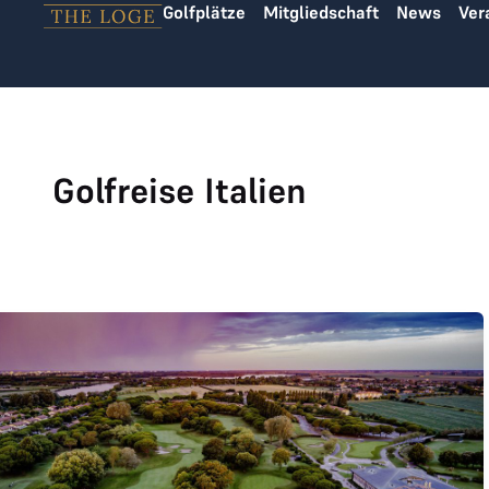
Golfplätze
Mitgliedschaft
News
Ver
Zum Inhalt springen
Golfreise Italien
Golfclub Lignano joined THE LOGE