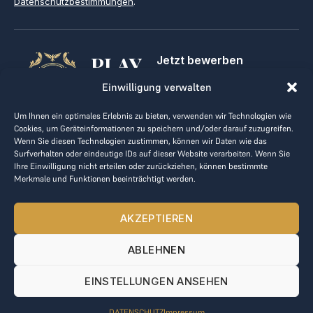
Datenschutzbestimmungen
.
PLAY
Jetzt bewerben
Für Golfclubs
GOLF,
Einwilligung verwalten
Kontakt
Impressum
MAKE
Um Ihnen ein optimales Erlebnis zu bieten, verwenden wir Technologien wie
AGB
Cookies, um Geräteinformationen zu speichern und/oder darauf zuzugreifen.
BUSINESS
Datenrichtlinie
Wenn Sie diesen Technologien zustimmen, können wir Daten wie das
Surfverhalten oder eindeutige IDs auf dieser Website verarbeiten. Wenn Sie
kontakt@the-loge.com
Ihre Einwilligung nicht erteilen oder zurückziehen, können bestimmte
Merkmale und Funktionen beeinträchtigt werden.
Unser freundliches Team hilft Ihnen gerne weiter.
+43 676 944 44 81
AKZEPTIEREN
Mo-Fr von 8:00 bis 17:00 Uhr.
ABLEHNEN
© 2025 The LOGE. Alle Rechte vorbehalten.
EINSTELLUNGEN ANSEHEN
DATENSCHUTZ
Impressum