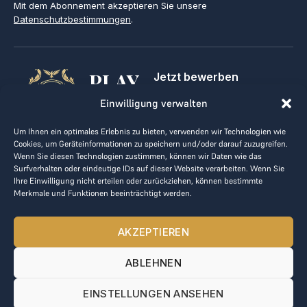
Mit dem Abonnement akzeptieren Sie unsere
Datenschutzbestimmungen
.
PLAY
Jetzt bewerben
Für Golfclubs
GOLF,
Einwilligung verwalten
Kontakt
Impressum
MAKE
Um Ihnen ein optimales Erlebnis zu bieten, verwenden wir Technologien wie
AGB
Cookies, um Geräteinformationen zu speichern und/oder darauf zuzugreifen.
BUSINESS
Datenrichtlinie
Wenn Sie diesen Technologien zustimmen, können wir Daten wie das
Surfverhalten oder eindeutige IDs auf dieser Website verarbeiten. Wenn Sie
kontakt@the-loge.com
Ihre Einwilligung nicht erteilen oder zurückziehen, können bestimmte
Merkmale und Funktionen beeinträchtigt werden.
Unser freundliches Team hilft Ihnen gerne weiter.
+43 676 944 44 81
AKZEPTIEREN
Mo-Fr von 8:00 bis 17:00 Uhr.
ABLEHNEN
© 2025 The LOGE. Alle Rechte vorbehalten.
EINSTELLUNGEN ANSEHEN