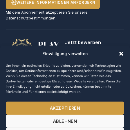
WEITERE INFORMATIONEN ANFORDERN
Mit dem Abonnement akzeptieren Sie unsere
Datenschutzbestimmungen
.
PLAY
Jetzt bewerben
Für Golfclubs
GOLF,
Einwilligung verwalten
Kontakt
Impressum
MAKE
Um Ihnen ein optimales Erlebnis zu bieten, verwenden wir Technologien wie
AGB
Cookies, um Geräteinformationen zu speichern und/oder darauf zuzugreifen.
BUSINESS
Datenrichtlinie
Wenn Sie diesen Technologien zustimmen, können wir Daten wie das
Surfverhalten oder eindeutige IDs auf dieser Website verarbeiten. Wenn Sie
kontakt@the-loge.com
Ihre Einwilligung nicht erteilen oder zurückziehen, können bestimmte
Merkmale und Funktionen beeinträchtigt werden.
Unser freundliches Team hilft Ihnen gerne weiter.
+43 676 944 44 81
AKZEPTIEREN
Mo-Fr von 8:00 bis 17:00 Uhr.
ABLEHNEN