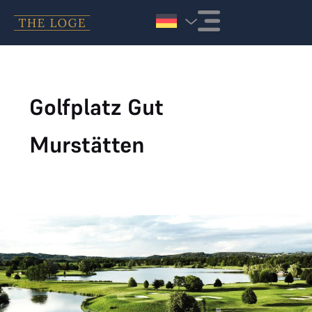
Zum Inhalt springen
Golfplatz Gut
Murstätten
Leading Course Murstätten