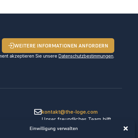
WEITERE INFORMATIONEN ANFORDERN
ent akzeptieren Sie unsere
Datenschutzbestimmungen
.
kontakt@the-loge.com
Unser freundliches Team hilft
Ihnen gerne weiter.
Einwilligung verwalten
+43 676 944 44 81