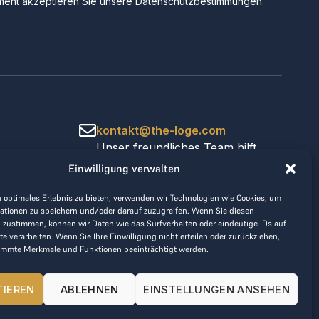
ent akzeptieren Sie unsere
Datenschutzbestimmungen
.
kontakt@the-loge.com
Unser freundliches Team hilft
Ihnen gerne weiter.
Einwilligung verwalten
+43 676 944 44 81
Mo-Fr von 8:00 bis 17:00 Uhr.
 optimales Erlebnis zu bieten, verwenden wir Technologien wie Cookies, um
ationen zu speichern und/oder darauf zuzugreifen. Wenn Sie diesen
 zustimmen, können wir Daten wie das Surfverhalten oder eindeutige IDs auf
te verarbeiten. Wenn Sie Ihre Einwilligung nicht erteilen oder zurückziehen,
immte Merkmale und Funktionen beeinträchtigt werden.
TIEREN
ABLEHNEN
EINSTELLUNGEN ANSEHEN