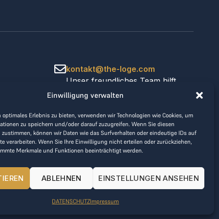
kontakt@the-loge.com
Unser freundliches Team hilft
Ihnen gerne weiter.
Einwilligung verwalten
+43 676 944 44 81
Mo-Fr von 8:00 bis 17:00 Uhr.
 optimales Erlebnis zu bieten, verwenden wir Technologien wie Cookies, um
ationen zu speichern und/oder darauf zuzugreifen. Wenn Sie diesen
 zustimmen, können wir Daten wie das Surfverhalten oder eindeutige IDs auf
te verarbeiten. Wenn Sie Ihre Einwilligung nicht erteilen oder zurückziehen,
immte Merkmale und Funktionen beeinträchtigt werden.
TIEREN
ABLEHNEN
EINSTELLUNGEN ANSEHEN
DATENSCHUTZ
Impressum