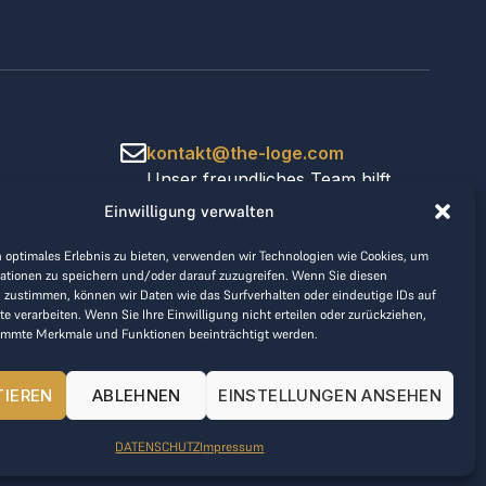
kontakt@the-loge.com
Unser freundliches Team hilft
Ihnen gerne weiter.
Einwilligung verwalten
+43 676 944 44 81
Mo-Fr von 8:00 bis 17:00 Uhr.
 optimales Erlebnis zu bieten, verwenden wir Technologien wie Cookies, um
ationen zu speichern und/oder darauf zuzugreifen. Wenn Sie diesen
 zustimmen, können wir Daten wie das Surfverhalten oder eindeutige IDs auf
te verarbeiten. Wenn Sie Ihre Einwilligung nicht erteilen oder zurückziehen,
immte Merkmale und Funktionen beeinträchtigt werden.
TIEREN
ABLEHNEN
EINSTELLUNGEN ANSEHEN
DATENSCHUTZ
Impressum