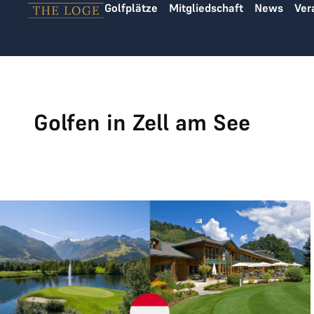
Golfplätze
Mitgliedschaft
News
Ver
Zum Inhalt springen
Golfen in Zell am See
Neuer Leading Golfclub Zell am See