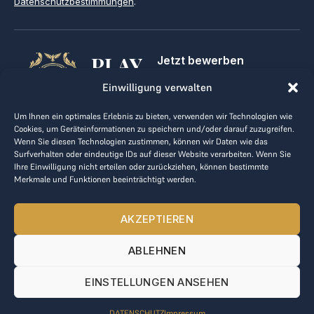
Datenschutzbestimmungen
.
PLAY
Jetzt bewerben
Für Golfclubs
GOLF,
Einwilligung verwalten
Kontakt
Impressum
MAKE
Um Ihnen ein optimales Erlebnis zu bieten, verwenden wir Technologien wie
AGB
Cookies, um Geräteinformationen zu speichern und/oder darauf zuzugreifen.
BUSINESS
Datenrichtlinie
Wenn Sie diesen Technologien zustimmen, können wir Daten wie das
Surfverhalten oder eindeutige IDs auf dieser Website verarbeiten. Wenn Sie
kontakt@the-loge.com
Ihre Einwilligung nicht erteilen oder zurückziehen, können bestimmte
Merkmale und Funktionen beeinträchtigt werden.
Unser freundliches Team hilft Ihnen gerne weiter.
+43 676 944 44 81
AKZEPTIEREN
Mo-Fr von 8:00 bis 17:00 Uhr.
ABLEHNEN
© 2025 The LOGE. Alle Rechte vorbehalten.
EINSTELLUNGEN ANSEHEN
DATENSCHUTZ
Impressum