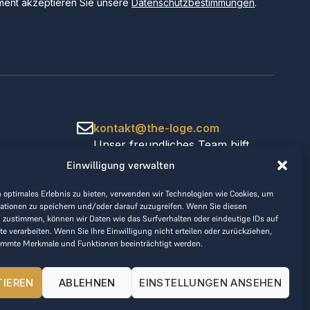
ent akzeptieren Sie unsere
Datenschutzbestimmungen
.
kontakt@the-loge.com
Unser freundliches Team hilft
Ihnen gerne weiter.
Einwilligung verwalten
+43 676 944 44 81
Mo-Fr von 8:00 bis 17:00 Uhr.
 optimales Erlebnis zu bieten, verwenden wir Technologien wie Cookies, um
ationen zu speichern und/oder darauf zuzugreifen. Wenn Sie diesen
 zustimmen, können wir Daten wie das Surfverhalten oder eindeutige IDs auf
te verarbeiten. Wenn Sie Ihre Einwilligung nicht erteilen oder zurückziehen,
immte Merkmale und Funktionen beeinträchtigt werden.
TIEREN
ABLEHNEN
EINSTELLUNGEN ANSEHEN