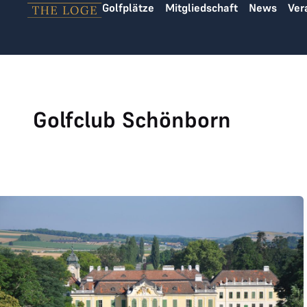
Golfplätze
Mitgliedschaft
News
Ver
Zum Inhalt springen
Golfclub Schönborn
Leading Course Schloss Schönborn