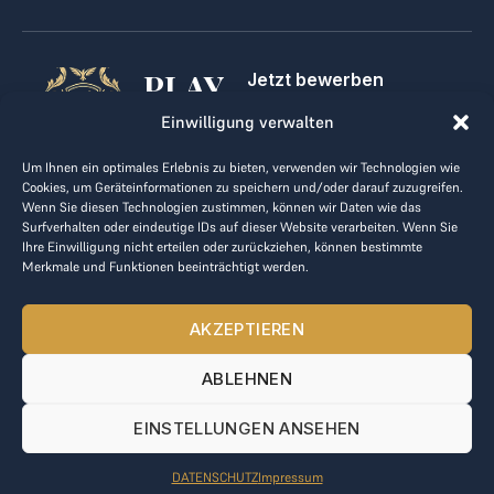
PLAY
Jetzt bewerben
Für Golfclubs
GOLF,
Einwilligung verwalten
Kontakt
Impressum
MAKE
Um Ihnen ein optimales Erlebnis zu bieten, verwenden wir Technologien wie
AGB
Cookies, um Geräteinformationen zu speichern und/oder darauf zuzugreifen.
BUSINESS
Datenrichtlinie
Wenn Sie diesen Technologien zustimmen, können wir Daten wie das
Surfverhalten oder eindeutige IDs auf dieser Website verarbeiten. Wenn Sie
kontakt@the-loge.com
Ihre Einwilligung nicht erteilen oder zurückziehen, können bestimmte
Merkmale und Funktionen beeinträchtigt werden.
Unser freundliches Team hilft Ihnen gerne weiter.
+43 676 944 44 81
AKZEPTIEREN
Mo-Fr von 8:00 bis 17:00 Uhr.
ABLEHNEN
© 2025 The LOGE. Alle Rechte vorbehalten.
EINSTELLUNGEN ANSEHEN
DATENSCHUTZ
Impressum