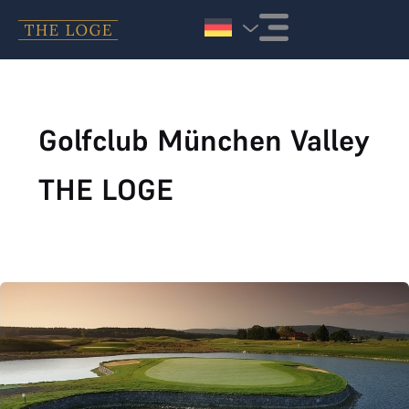
Zum Inhalt springen
Golfclub München Valley
THE LOGE
Golfclub München Valley