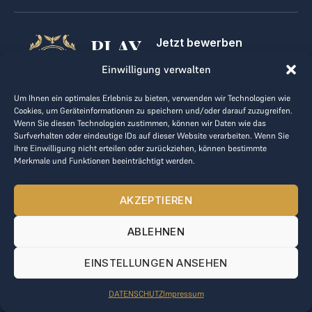
PLAY
Jetzt bewerben
Für Golfclubs
GOLF,
Einwilligung verwalten
Kontakt
Impressum
MAKE
Um Ihnen ein optimales Erlebnis zu bieten, verwenden wir Technologien wie
AGB
Cookies, um Geräteinformationen zu speichern und/oder darauf zuzugreifen.
BUSINESS
Datenrichtlinie
Wenn Sie diesen Technologien zustimmen, können wir Daten wie das
Surfverhalten oder eindeutige IDs auf dieser Website verarbeiten. Wenn Sie
kontakt@the-loge.com
Ihre Einwilligung nicht erteilen oder zurückziehen, können bestimmte
Merkmale und Funktionen beeinträchtigt werden.
Unser freundliches Team hilft Ihnen gerne weiter.
+43 676 944 44 81
AKZEPTIEREN
Mo-Fr von 8:00 bis 17:00 Uhr.
ABLEHNEN
© 2025 The LOGE. Alle Rechte vorbehalten.
EINSTELLUNGEN ANSEHEN
DATENSCHUTZ
Impressum