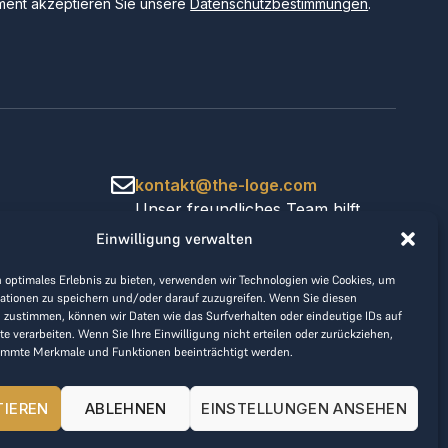
ent akzeptieren Sie unsere
Datenschutzbestimmungen
.
kontakt@the-loge.com
Unser freundliches Team hilft
Ihnen gerne weiter.
Einwilligung verwalten
+43 676 944 44 81
Mo-Fr von 8:00 bis 17:00 Uhr.
 optimales Erlebnis zu bieten, verwenden wir Technologien wie Cookies, um
ationen zu speichern und/oder darauf zuzugreifen. Wenn Sie diesen
 zustimmen, können wir Daten wie das Surfverhalten oder eindeutige IDs auf
te verarbeiten. Wenn Sie Ihre Einwilligung nicht erteilen oder zurückziehen,
immte Merkmale und Funktionen beeinträchtigt werden.
TIEREN
ABLEHNEN
EINSTELLUNGEN ANSEHEN