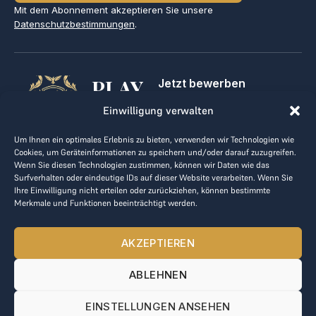
Mit dem Abonnement akzeptieren Sie unsere
Datenschutzbestimmungen
.
PLAY
Jetzt bewerben
Für Golfclubs
GOLF,
Einwilligung verwalten
Kontakt
Impressum
MAKE
Um Ihnen ein optimales Erlebnis zu bieten, verwenden wir Technologien wie
AGB
Cookies, um Geräteinformationen zu speichern und/oder darauf zuzugreifen.
BUSINESS
Datenrichtlinie
Wenn Sie diesen Technologien zustimmen, können wir Daten wie das
Surfverhalten oder eindeutige IDs auf dieser Website verarbeiten. Wenn Sie
kontakt@the-loge.com
Ihre Einwilligung nicht erteilen oder zurückziehen, können bestimmte
Merkmale und Funktionen beeinträchtigt werden.
Unser freundliches Team hilft Ihnen gerne weiter.
+43 676 944 44 81
AKZEPTIEREN
Mo-Fr von 8:00 bis 17:00 Uhr.
ABLEHNEN
© 2025 The LOGE. Alle Rechte vorbehalten.
EINSTELLUNGEN ANSEHEN