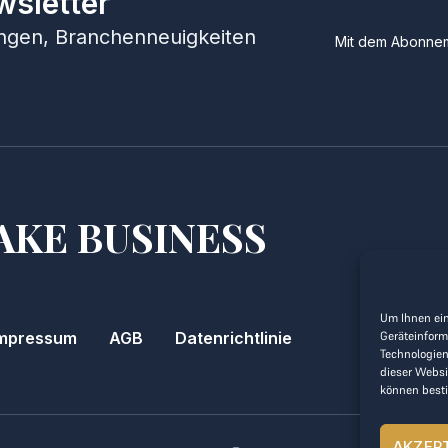
wsletter
hungen, Branchenneuigkeiten
Mit dem Abonnem
AKE BUSINESS
Um Ihnen ein
mpressum
AGB
Datenrichtlinie
Geräteinform
Technologien
dieser Websi
können best
AKZEP