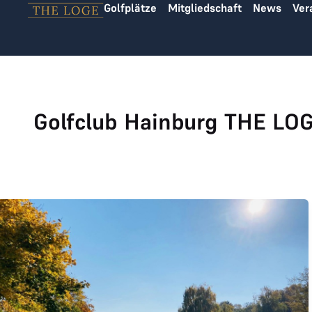
Golfplätze
Mitgliedschaft
News
Ver
Zum Inhalt springen
Golfclub Hainburg THE LO
GC HAINBURG joined THE LOGE