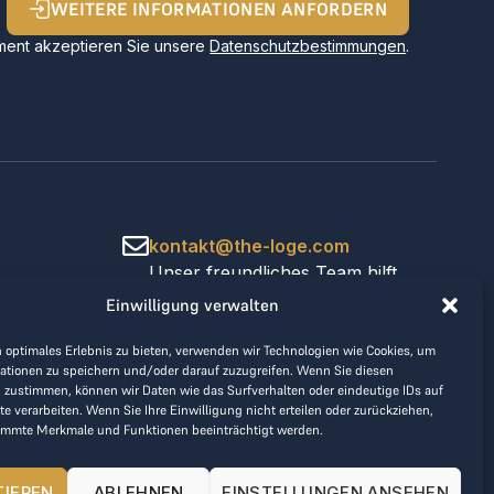
WEITERE INFORMATIONEN ANFORDERN
ent akzeptieren Sie unsere
Datenschutzbestimmungen
.
kontakt@the-loge.com
Unser freundliches Team hilft
Ihnen gerne weiter.
Einwilligung verwalten
+43 676 944 44 81
Mo-Fr von 8:00 bis 17:00 Uhr.
 optimales Erlebnis zu bieten, verwenden wir Technologien wie Cookies, um
ationen zu speichern und/oder darauf zuzugreifen. Wenn Sie diesen
 zustimmen, können wir Daten wie das Surfverhalten oder eindeutige IDs auf
te verarbeiten. Wenn Sie Ihre Einwilligung nicht erteilen oder zurückziehen,
immte Merkmale und Funktionen beeinträchtigt werden.
TIEREN
ABLEHNEN
EINSTELLUNGEN ANSEHEN