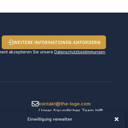
WEITERE INFORMATIONEN ANFORDERN
ent akzeptieren Sie unsere
Datenschutzbestimmungen
.
kontakt@the-loge.com
Unser freundliches Team hilft
Ihnen gerne weiter.
Einwilligung verwalten
+43 676 944 44 81