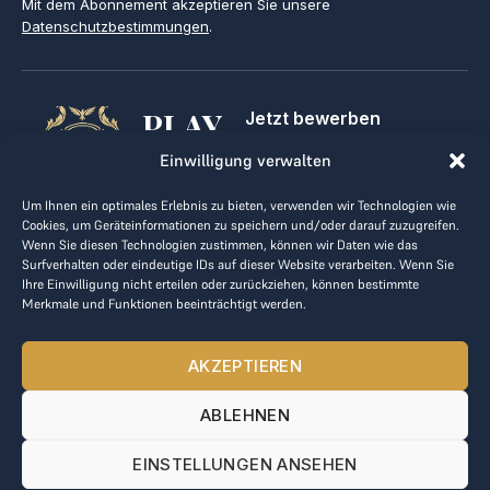
Mit dem Abonnement akzeptieren Sie unsere
Datenschutzbestimmungen
.
PLAY
Jetzt bewerben
Für Golfclubs
GOLF,
Einwilligung verwalten
Kontakt
Impressum
MAKE
Um Ihnen ein optimales Erlebnis zu bieten, verwenden wir Technologien wie
AGB
Cookies, um Geräteinformationen zu speichern und/oder darauf zuzugreifen.
BUSINESS
Datenrichtlinie
Wenn Sie diesen Technologien zustimmen, können wir Daten wie das
Surfverhalten oder eindeutige IDs auf dieser Website verarbeiten. Wenn Sie
kontakt@the-loge.com
Ihre Einwilligung nicht erteilen oder zurückziehen, können bestimmte
Merkmale und Funktionen beeinträchtigt werden.
Unser freundliches Team hilft Ihnen gerne weiter.
+43 676 944 44 81
AKZEPTIEREN
Mo-Fr von 8:00 bis 17:00 Uhr.
ABLEHNEN
© 2025 The LOGE. Alle Rechte vorbehalten.
EINSTELLUNGEN ANSEHEN