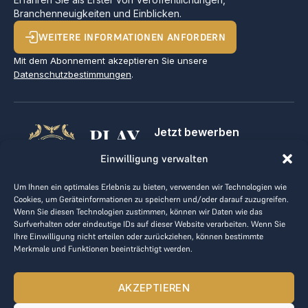
Branchenneuigkeiten und Einblicken.
WEITERE INFORMATIONEN ANFORDERN
Mit dem Abonnement akzeptieren Sie unsere
Datenschutzbestimmungen
.
PLAY
Jetzt bewerben
Für Golfclubs
GOLF,
Einwilligung verwalten
Kontakt
Impressum
MAKE
Um Ihnen ein optimales Erlebnis zu bieten, verwenden wir Technologien wie
AGB
Cookies, um Geräteinformationen zu speichern und/oder darauf zuzugreifen.
BUSINESS
Datenrichtlinie
Wenn Sie diesen Technologien zustimmen, können wir Daten wie das
Surfverhalten oder eindeutige IDs auf dieser Website verarbeiten. Wenn Sie
kontakt@the-loge.com
Ihre Einwilligung nicht erteilen oder zurückziehen, können bestimmte
Merkmale und Funktionen beeinträchtigt werden.
Unser freundliches Team hilft Ihnen gerne weiter.
+43 676 944 44 81
AKZEPTIEREN
Mo-Fr von 8:00 bis 17:00 Uhr.