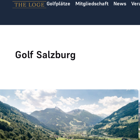
Golfplätze
Mitgliedschaft
News
Ver
Zum Inhalt springen
Golf Salzburg
Golfclub Gastein joined THE LOGE