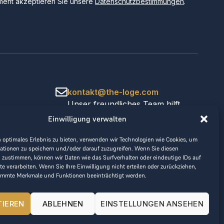
ent akzeptieren Sie unsere
Datenschutzbestimmungen
.
kontakt@the-loge.com
Unser freundliches Team hilft
Ihnen gerne weiter.
Einwilligung verwalten
+43 676 944 44 81
Mo-Fr von 8:00 bis 17:00 Uhr.
 optimales Erlebnis zu bieten, verwenden wir Technologien wie Cookies, um
ationen zu speichern und/oder darauf zuzugreifen. Wenn Sie diesen
 zustimmen, können wir Daten wie das Surfverhalten oder eindeutige IDs auf
te verarbeiten. Wenn Sie Ihre Einwilligung nicht erteilen oder zurückziehen,
immte Merkmale und Funktionen beeinträchtigt werden.
TIEREN
ABLEHNEN
EINSTELLUNGEN ANSEHEN