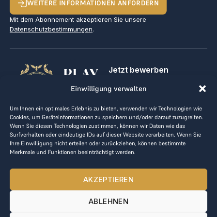
WEITERE INFORMATIONEN ANFORDERN
Mit dem Abonnement akzeptieren Sie unsere
Datenschutzbestimmungen
.
PLAY
Jetzt bewerben
Für Golfclubs
GOLF,
Einwilligung verwalten
Kontakt
Impressum
MAKE
Um Ihnen ein optimales Erlebnis zu bieten, verwenden wir Technologien wie
AGB
Cookies, um Geräteinformationen zu speichern und/oder darauf zuzugreifen.
BUSINESS
Datenrichtlinie
Wenn Sie diesen Technologien zustimmen, können wir Daten wie das
Surfverhalten oder eindeutige IDs auf dieser Website verarbeiten. Wenn Sie
kontakt@the-loge.com
Ihre Einwilligung nicht erteilen oder zurückziehen, können bestimmte
Merkmale und Funktionen beeinträchtigt werden.
Unser freundliches Team hilft Ihnen gerne weiter.
+43 676 944 44 81
AKZEPTIEREN
Mo-Fr von 8:00 bis 17:00 Uhr.
ABLEHNEN