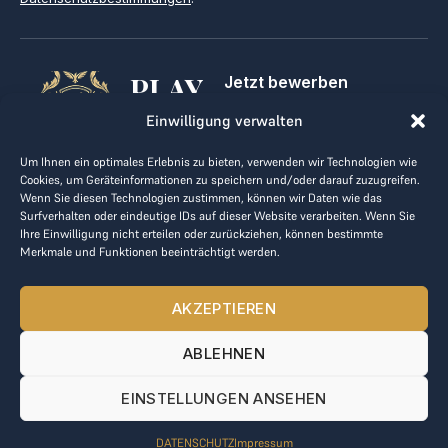
PLAY
Jetzt bewerben
Für Golfclubs
GOLF,
Einwilligung verwalten
Kontakt
Impressum
MAKE
Um Ihnen ein optimales Erlebnis zu bieten, verwenden wir Technologien wie
AGB
Cookies, um Geräteinformationen zu speichern und/oder darauf zuzugreifen.
BUSINESS
Datenrichtlinie
Wenn Sie diesen Technologien zustimmen, können wir Daten wie das
Surfverhalten oder eindeutige IDs auf dieser Website verarbeiten. Wenn Sie
kontakt@the-loge.com
Ihre Einwilligung nicht erteilen oder zurückziehen, können bestimmte
Merkmale und Funktionen beeinträchtigt werden.
Unser freundliches Team hilft Ihnen gerne weiter.
+43 676 944 44 81
AKZEPTIEREN
Mo-Fr von 8:00 bis 17:00 Uhr.
ABLEHNEN
© 2025 The LOGE. Alle Rechte vorbehalten.
EINSTELLUNGEN ANSEHEN
DATENSCHUTZ
Impressum