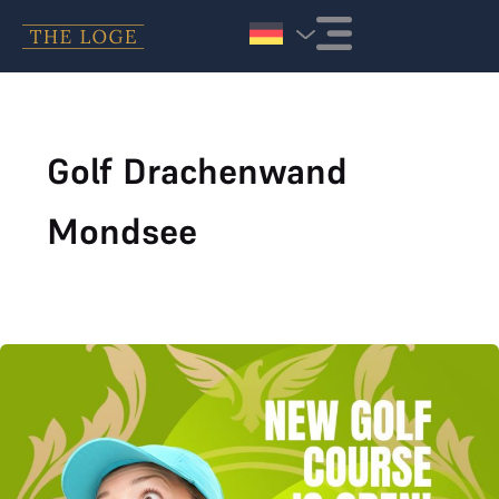
Zum Inhalt springen
Golf Drachenwand
Mondsee
THE LOGE wächst weiter: Golfen in Bayern und am Mondsee