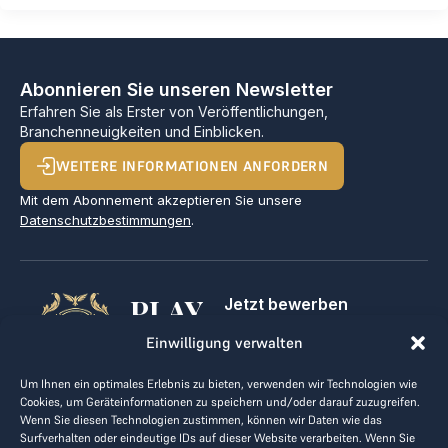
Abonnieren Sie unseren Newsletter
Erfahren Sie als Erster von Veröffentlichungen,
Branchenneuigkeiten und Einblicken.
WEITERE INFORMATIONEN ANFORDERN
Mit dem Abonnement akzeptieren Sie unsere
Datenschutzbestimmungen
.
PLAY
Jetzt bewerben
Für Golfclubs
GOLF,
Einwilligung verwalten
Kontakt
Impressum
MAKE
Um Ihnen ein optimales Erlebnis zu bieten, verwenden wir Technologien wie
AGB
Cookies, um Geräteinformationen zu speichern und/oder darauf zuzugreifen.
BUSINESS
Datenrichtlinie
Wenn Sie diesen Technologien zustimmen, können wir Daten wie das
Surfverhalten oder eindeutige IDs auf dieser Website verarbeiten. Wenn Sie