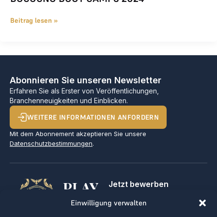
Beitrag lesen »
Abonnieren Sie unseren Newsletter
Erfahren Sie als Erster von Veröffentlichungen,
Branchenneuigkeiten und Einblicken.
WEITERE INFORMATIONEN ANFORDERN
Mit dem Abonnement akzeptieren Sie unsere
Datenschutzbestimmungen
.
PLAY
Jetzt bewerben
Für Golfclubs
GOLF,
Einwilligung verwalten
Kontakt
Impressum