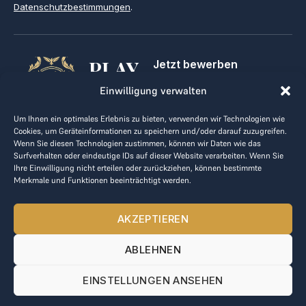
Datenschutzbestimmungen
.
PLAY
Jetzt bewerben
Für Golfclubs
GOLF,
Einwilligung verwalten
Kontakt
Impressum
MAKE
Um Ihnen ein optimales Erlebnis zu bieten, verwenden wir Technologien wie
AGB
Cookies, um Geräteinformationen zu speichern und/oder darauf zuzugreifen.
BUSINESS
Datenrichtlinie
Wenn Sie diesen Technologien zustimmen, können wir Daten wie das
Surfverhalten oder eindeutige IDs auf dieser Website verarbeiten. Wenn Sie
kontakt@the-loge.com
Ihre Einwilligung nicht erteilen oder zurückziehen, können bestimmte
Merkmale und Funktionen beeinträchtigt werden.
Unser freundliches Team hilft Ihnen gerne weiter.
+43 676 944 44 81
AKZEPTIEREN
Mo-Fr von 8:00 bis 17:00 Uhr.
ABLEHNEN
© 2025 The LOGE. Alle Rechte vorbehalten.
EINSTELLUNGEN ANSEHEN