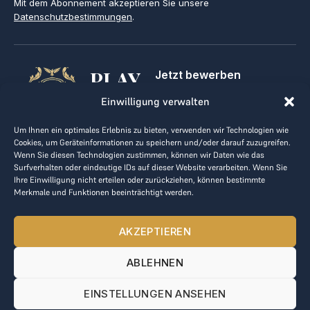
Mit dem Abonnement akzeptieren Sie unsere
Datenschutzbestimmungen
.
PLAY
Jetzt bewerben
Für Golfclubs
GOLF,
Einwilligung verwalten
Kontakt
Impressum
MAKE
Um Ihnen ein optimales Erlebnis zu bieten, verwenden wir Technologien wie
AGB
Cookies, um Geräteinformationen zu speichern und/oder darauf zuzugreifen.
BUSINESS
Datenrichtlinie
Wenn Sie diesen Technologien zustimmen, können wir Daten wie das
Surfverhalten oder eindeutige IDs auf dieser Website verarbeiten. Wenn Sie
kontakt@the-loge.com
Ihre Einwilligung nicht erteilen oder zurückziehen, können bestimmte
Merkmale und Funktionen beeinträchtigt werden.
Unser freundliches Team hilft Ihnen gerne weiter.
+43 676 944 44 81
AKZEPTIEREN
Mo-Fr von 8:00 bis 17:00 Uhr.
ABLEHNEN
© 2025 The LOGE. Alle Rechte vorbehalten.
EINSTELLUNGEN ANSEHEN