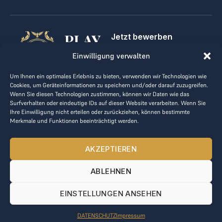
PLAY
Jetzt bewerben
Für Golfclubs
GOLF,
Einwilligung verwalten
Kontakt
Impressum
MAKE
Um Ihnen ein optimales Erlebnis zu bieten, verwenden wir Technologien wie
AGB
Cookies, um Geräteinformationen zu speichern und/oder darauf zuzugreifen.
BUSINESS
Datenrichtlinie
Wenn Sie diesen Technologien zustimmen, können wir Daten wie das
Surfverhalten oder eindeutige IDs auf dieser Website verarbeiten. Wenn Sie
kontakt@the-loge.com
Ihre Einwilligung nicht erteilen oder zurückziehen, können bestimmte
Merkmale und Funktionen beeinträchtigt werden.
Unser freundliches Team hilft Ihnen gerne weiter.
+43 676 944 44 81
AKZEPTIEREN
Mo-Fr von 8:00 bis 17:00 Uhr.
ABLEHNEN
© 2025 The LOGE. Alle Rechte vorbehalten.
EINSTELLUNGEN ANSEHEN
DATENSCHUTZ
Impressum