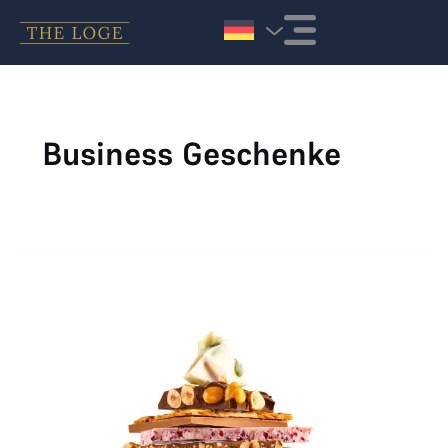
Zum Inhalt springen
Business Geschenke
Läderach