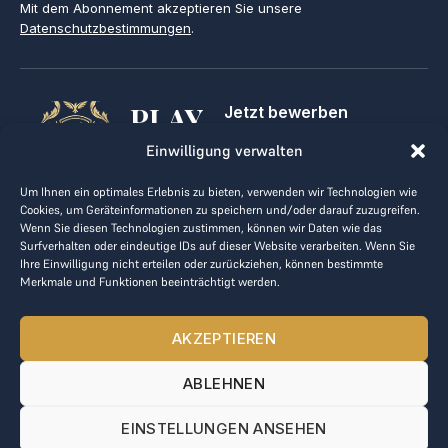
Mit dem Abonnement akzeptieren Sie unsere
Datenschutzbestimmungen
.
PLAY
Jetzt bewerben
Für Golfclubs
GOLF,
Einwilligung verwalten
Kontakt
Impressum
MAKE
Um Ihnen ein optimales Erlebnis zu bieten, verwenden wir Technologien wie
AGB
Cookies, um Geräteinformationen zu speichern und/oder darauf zuzugreifen.
BUSINESS
Datenrichtlinie
Wenn Sie diesen Technologien zustimmen, können wir Daten wie das
Surfverhalten oder eindeutige IDs auf dieser Website verarbeiten. Wenn Sie
kontakt@the-loge.com
Ihre Einwilligung nicht erteilen oder zurückziehen, können bestimmte
Merkmale und Funktionen beeinträchtigt werden.
Unser freundliches Team hilft Ihnen gerne weiter.
+43 676 944 44 81
AKZEPTIEREN
Mo-Fr von 8:00 bis 17:00 Uhr.
ABLEHNEN
© 2025 The LOGE. Alle Rechte vorbehalten.
EINSTELLUNGEN ANSEHEN