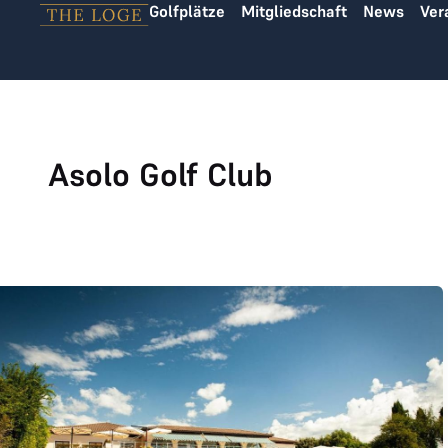
Golfplätze
Mitgliedschaft
News
Ver
Zum Inhalt springen
Asolo Golf Club
Asolo joined THE LOGE