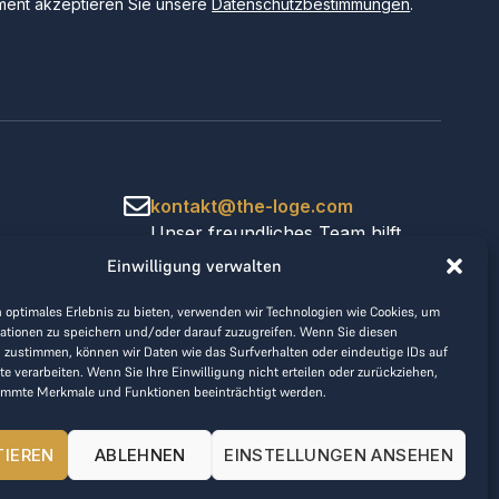
ent akzeptieren Sie unsere
Datenschutzbestimmungen
.
kontakt@the-loge.com
Unser freundliches Team hilft
Ihnen gerne weiter.
Einwilligung verwalten
+43 676 944 44 81
Mo-Fr von 8:00 bis 17:00 Uhr.
 optimales Erlebnis zu bieten, verwenden wir Technologien wie Cookies, um
ationen zu speichern und/oder darauf zuzugreifen. Wenn Sie diesen
 zustimmen, können wir Daten wie das Surfverhalten oder eindeutige IDs auf
te verarbeiten. Wenn Sie Ihre Einwilligung nicht erteilen oder zurückziehen,
immte Merkmale und Funktionen beeinträchtigt werden.
TIEREN
ABLEHNEN
EINSTELLUNGEN ANSEHEN