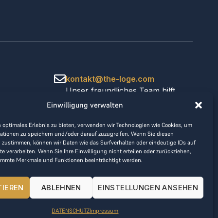
kontakt@the-loge.com
Unser freundliches Team hilft
Ihnen gerne weiter.
Einwilligung verwalten
+43 676 944 44 81
Mo-Fr von 8:00 bis 17:00 Uhr.
 optimales Erlebnis zu bieten, verwenden wir Technologien wie Cookies, um
ationen zu speichern und/oder darauf zuzugreifen. Wenn Sie diesen
 zustimmen, können wir Daten wie das Surfverhalten oder eindeutige IDs auf
te verarbeiten. Wenn Sie Ihre Einwilligung nicht erteilen oder zurückziehen,
immte Merkmale und Funktionen beeinträchtigt werden.
TIEREN
ABLEHNEN
EINSTELLUNGEN ANSEHEN
DATENSCHUTZ
Impressum