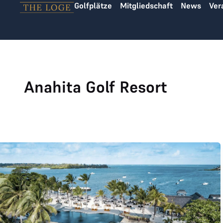
Golfplätze
Mitgliedschaft
News
Ver
Zum Inhalt springen
Anahita Golf Resort
Golfreise Mauritius gewinnen – Traumreise mit THE LOGE &