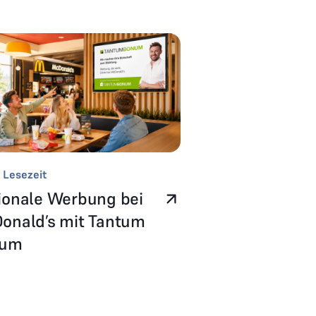
 Lesezeit
ionale Werbung bei
onald’s mit Tantum
num