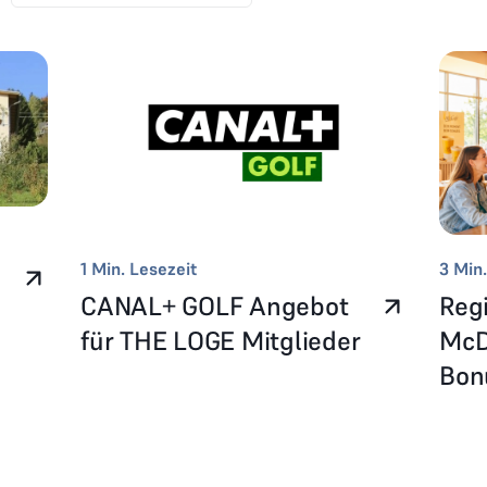
1
Min. Lesezeit
3
Min.
CANAL+ GOLF Angebot
Reg
b
für THE LOGE Mitglieder
McD
Bo