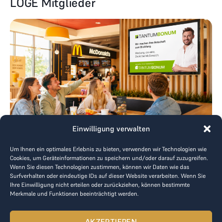
LOGE Mitglieder
Einwilligung verwalten
3
Min. Lesezeit
Um Ihnen ein optimales Erlebnis zu bieten, verwenden wir Technologien wie
Cookies, um Geräteinformationen zu speichern und/oder darauf zuzugreifen.
Regionale Werbung bei McDonald’s
Wenn Sie diesen Technologien zustimmen, können wir Daten wie das
Surfverhalten oder eindeutige IDs auf dieser Website verarbeiten. Wenn Sie
mit Tantum Bonum
Ihre Einwilligung nicht erteilen oder zurückziehen, können bestimmte
Merkmale und Funktionen beeinträchtigt werden.
ZURÜCK ZUR NEWSLISTE
AKZEPTIEREN