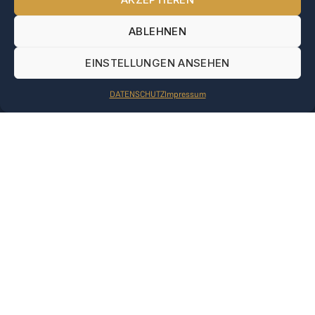
ABLEHNEN
EINSTELLUNGEN ANSEHEN
DATENSCHUTZ
Impressum
Abonnieren Sie unseren Newsletter
Erfahren Sie als Erster von Veröffentlichungen,
Branchenneuigkeiten und Einblicken.
WEITERE INFORMATIONEN ANFORDERN
Mit dem Abonnement akzeptieren Sie unsere
Datenschutzbestimmungen
.
PLAY
Jetzt bewerben
Für Golfclubs
GOLF,
Kontakt
Impressum
MAKE
AGB