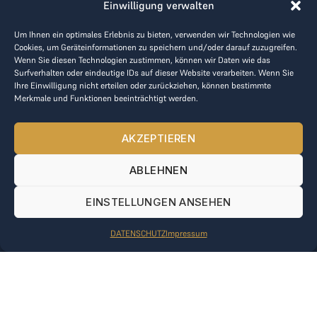
Branchenneuigkeiten und Einblicken.
Einwilligung verwalten
WEITERE INFORMATIONEN ANFORDERN
Um Ihnen ein optimales Erlebnis zu bieten, verwenden wir Technologien wie
Cookies, um Geräteinformationen zu speichern und/oder darauf zuzugreifen.
Mit dem Abonnement akzeptieren Sie unsere
Wenn Sie diesen Technologien zustimmen, können wir Daten wie das
Datenschutzbestimmungen
.
Surfverhalten oder eindeutige IDs auf dieser Website verarbeiten. Wenn Sie
Ihre Einwilligung nicht erteilen oder zurückziehen, können bestimmte
Merkmale und Funktionen beeinträchtigt werden.
PLAY
Jetzt bewerben
AKZEPTIEREN
Für Golfclubs
GOLF,
Kontakt
ABLEHNEN
Impressum
MAKE
AGB
BUSINESS
Datenrichtlinie
EINSTELLUNGEN ANSEHEN
kontakt@the-loge.com
DATENSCHUTZ
Impressum
Unser freundliches Team hilft Ihnen gerne weiter.
+43 676 944 44 81
Mo-Fr von 8:00 bis 17:00 Uhr.