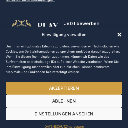
PLAY
Jetzt bewerben
Für Golfclubs
GOLF,
Einwilligung verwalten
Kontakt
Impressum
MAKE
Um Ihnen ein optimales Erlebnis zu bieten, verwenden wir Technologien wie
AGB
Cookies, um Geräteinformationen zu speichern und/oder darauf zuzugreifen.
BUSINESS
Datenrichtlinie
Wenn Sie diesen Technologien zustimmen, können wir Daten wie das
Surfverhalten oder eindeutige IDs auf dieser Website verarbeiten. Wenn Sie
kontakt@the-loge.com
Ihre Einwilligung nicht erteilen oder zurückziehen, können bestimmte
Merkmale und Funktionen beeinträchtigt werden.
Unser freundliches Team hilft Ihnen gerne weiter.
+43 676 944 44 81
AKZEPTIEREN
Mo-Fr von 8:00 bis 17:00 Uhr.
ABLEHNEN
© 2025 The LOGE. Alle Rechte vorbehalten.
EINSTELLUNGEN ANSEHEN
DATENSCHUTZ
Impressum