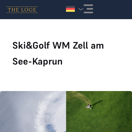
Zum Inhalt springen
Ski&Golf WM Zell am
See-Kaprun
Ski&Golf WM in Zell am See-Kaprun