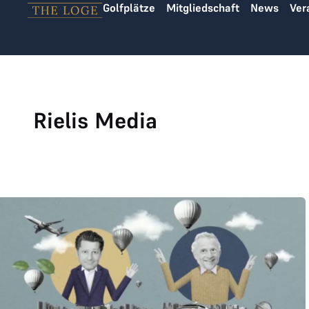
Golfplätze
Mitgliedschaft
News
Ver
Zum Inhalt springen
Rielis Media
Erklärvideo über THE LOGE