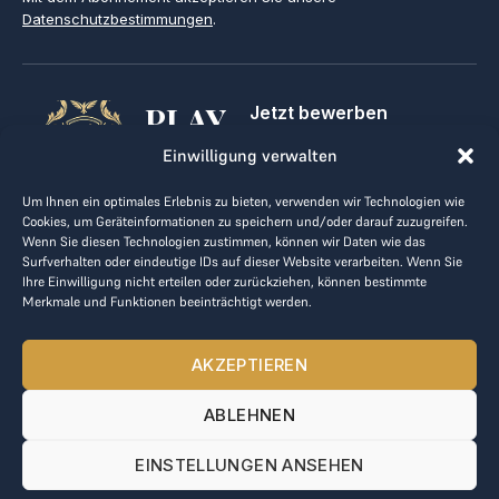
Datenschutzbestimmungen
.
PLAY
Jetzt bewerben
Für Golfclubs
GOLF,
Einwilligung verwalten
Kontakt
Impressum
MAKE
Um Ihnen ein optimales Erlebnis zu bieten, verwenden wir Technologien wie
AGB
Cookies, um Geräteinformationen zu speichern und/oder darauf zuzugreifen.
BUSINESS
Datenrichtlinie
Wenn Sie diesen Technologien zustimmen, können wir Daten wie das
Surfverhalten oder eindeutige IDs auf dieser Website verarbeiten. Wenn Sie
kontakt@the-loge.com
Ihre Einwilligung nicht erteilen oder zurückziehen, können bestimmte
Merkmale und Funktionen beeinträchtigt werden.
Unser freundliches Team hilft Ihnen gerne weiter.
+43 676 944 44 81
AKZEPTIEREN
Mo-Fr von 8:00 bis 17:00 Uhr.
ABLEHNEN
© 2025 The LOGE. Alle Rechte vorbehalten.
EINSTELLUNGEN ANSEHEN