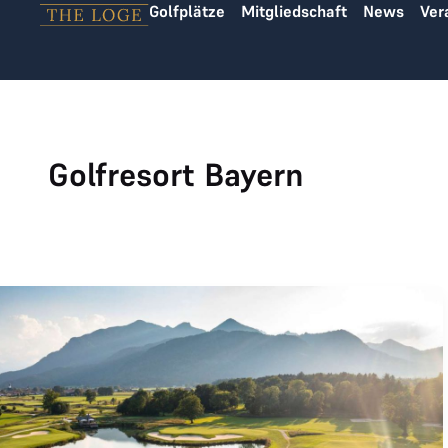
Golfplätze
Mitgliedschaft
News
Ver
Zum Inhalt springen
Golfresort Bayern
DAS ACHENTAL joined THE LOGE