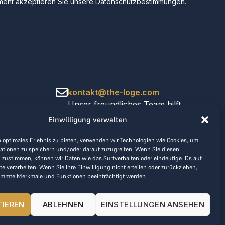
ent akzeptieren Sie unsere
Datenschutzbestimmungen
.
kontakt@the-loge.com
Unser freundliches Team hilft
Ihnen gerne weiter.
Einwilligung verwalten
+43 676 944 44 81
Mo-Fr von 8:00 bis 17:00 Uhr.
 optimales Erlebnis zu bieten, verwenden wir Technologien wie Cookies, um
ationen zu speichern und/oder darauf zuzugreifen. Wenn Sie diesen
 zustimmen, können wir Daten wie das Surfverhalten oder eindeutige IDs auf
te verarbeiten. Wenn Sie Ihre Einwilligung nicht erteilen oder zurückziehen,
immte Merkmale und Funktionen beeinträchtigt werden.
TIEREN
ABLEHNEN
EINSTELLUNGEN ANSEHEN