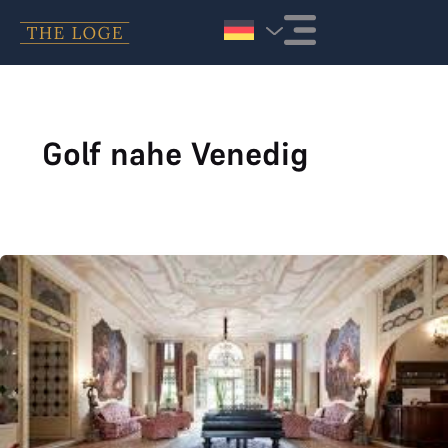
Zum Inhalt springen
Golf nahe Venedig
Villa Condulmer joined THE LOGE