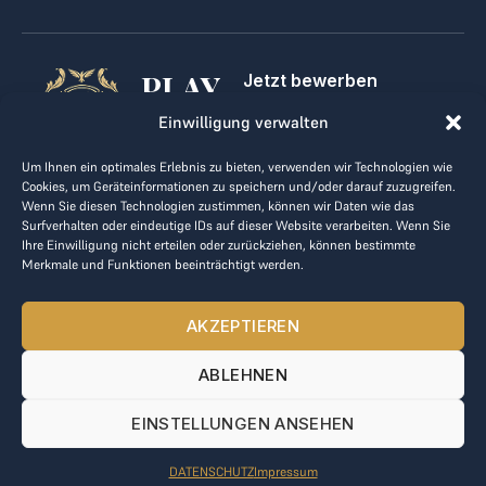
PLAY
Jetzt bewerben
Für Golfclubs
GOLF,
Einwilligung verwalten
Kontakt
Impressum
MAKE
Um Ihnen ein optimales Erlebnis zu bieten, verwenden wir Technologien wie
AGB
Cookies, um Geräteinformationen zu speichern und/oder darauf zuzugreifen.
BUSINESS
Datenrichtlinie
Wenn Sie diesen Technologien zustimmen, können wir Daten wie das
Surfverhalten oder eindeutige IDs auf dieser Website verarbeiten. Wenn Sie
kontakt@the-loge.com
Ihre Einwilligung nicht erteilen oder zurückziehen, können bestimmte
Merkmale und Funktionen beeinträchtigt werden.
Unser freundliches Team hilft Ihnen gerne weiter.
+43 676 944 44 81
AKZEPTIEREN
Mo-Fr von 8:00 bis 17:00 Uhr.
ABLEHNEN
© 2025 The LOGE. Alle Rechte vorbehalten.
EINSTELLUNGEN ANSEHEN
DATENSCHUTZ
Impressum