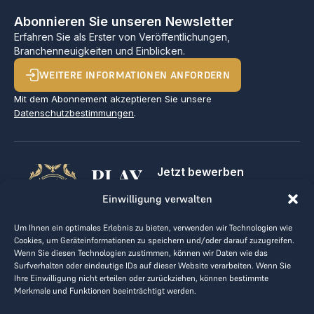
Abonnieren Sie unseren Newsletter
Erfahren Sie als Erster von Veröffentlichungen,
Branchenneuigkeiten und Einblicken.
WEITERE INFORMATIONEN ANFORDERN
Mit dem Abonnement akzeptieren Sie unsere
Datenschutzbestimmungen
.
PLAY
Jetzt bewerben
Für Golfclubs
GOLF,
Einwilligung verwalten
Kontakt
Impressum
MAKE
Um Ihnen ein optimales Erlebnis zu bieten, verwenden wir Technologien wie
AGB
Cookies, um Geräteinformationen zu speichern und/oder darauf zuzugreifen.
BUSINESS
Datenrichtlinie
Wenn Sie diesen Technologien zustimmen, können wir Daten wie das
Surfverhalten oder eindeutige IDs auf dieser Website verarbeiten. Wenn Sie
kontakt@the-loge.com
Ihre Einwilligung nicht erteilen oder zurückziehen, können bestimmte
Merkmale und Funktionen beeinträchtigt werden.
Unser freundliches Team hilft Ihnen gerne weiter.
+43 676 944 44 81