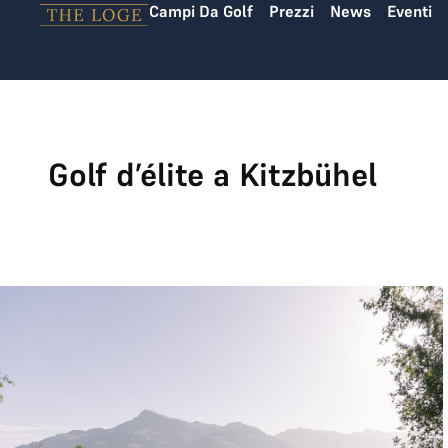
Campi Da Golf
Prezzi
News
Eventi
Vai al contenuto
Golf d’élite a Kitzbühel
Austrian Alpine Open 2026 – Golf d’élite incontra esperienza