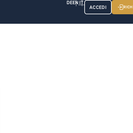
ACCEDI
RICH
 alpina