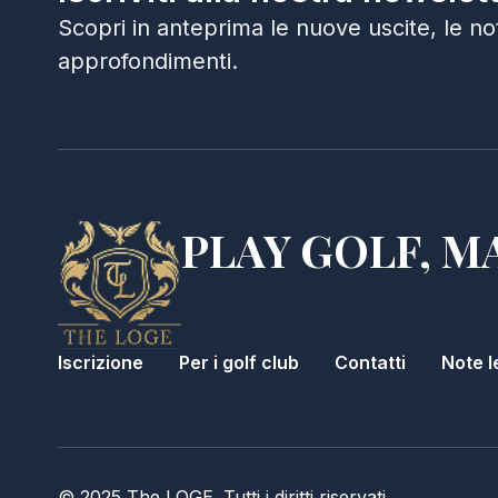
Scopri in anteprima le nuove uscite, le noti
approfondimenti.
PLAY GOLF, M
Iscrizione
Per i golf club
Contatti
Note l
© 2025 The LOGE. Tutti i diritti riservati.