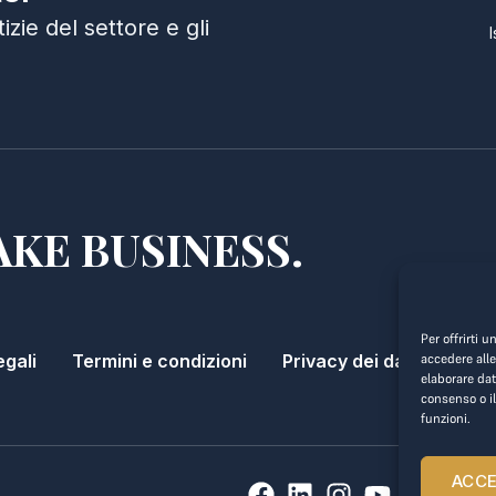
zie del settore e gli
AKE BUSINESS.
Per offrirti 
egali
Termini e condizioni
Privacy dei dati
accedere alle
elaborare dat
consenso o il
funzioni.
ACC