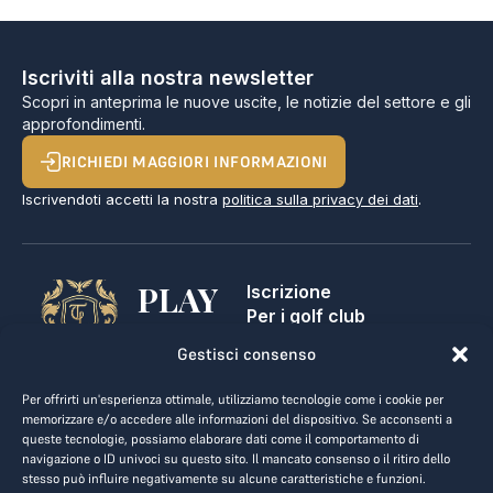
Iscriviti alla nostra newsletter
Scopri in anteprima le nuove uscite, le notizie del settore e gli
approfondimenti.
RICHIEDI MAGGIORI INFORMAZIONI
Iscrivendoti accetti la nostra
politica sulla privacy dei dati
.
PLAY
Iscrizione
Per i golf club
GOLF,
Contatti
Gestisci consenso
Note legali
MAKE
Termini e condizioni
Per offrirti un'esperienza ottimale, utilizziamo tecnologie come i cookie per
BUSINESS.
Privacy dei dati
memorizzare e/o accedere alle informazioni del dispositivo. Se acconsenti a
queste tecnologie, possiamo elaborare dati come il comportamento di
kontakt@the-loge.com
navigazione o ID univoci su questo sito. Il mancato consenso o il ritiro dello
stesso può influire negativamente su alcune caratteristiche e funzioni.
Il nostro team è qui per aiutarti.