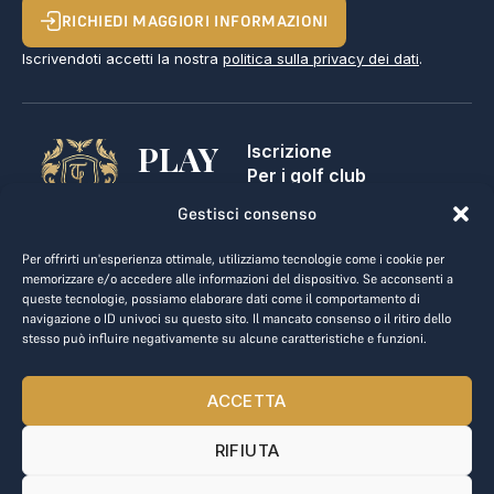
RICHIEDI MAGGIORI INFORMAZIONI
Iscrivendoti accetti la nostra
politica sulla privacy dei dati
.
PLAY
Iscrizione
Per i golf club
GOLF,
Contatti
Gestisci consenso
Note legali
MAKE
Termini e condizioni
Per offrirti un'esperienza ottimale, utilizziamo tecnologie come i cookie per
BUSINESS.
Privacy dei dati
memorizzare e/o accedere alle informazioni del dispositivo. Se acconsenti a
queste tecnologie, possiamo elaborare dati come il comportamento di
kontakt@the-loge.com
navigazione o ID univoci su questo sito. Il mancato consenso o il ritiro dello
stesso può influire negativamente su alcune caratteristiche e funzioni.
Il nostro team è qui per aiutarti.
+43 676 944 44 81
ACCETTA
Dal lunedì al venerdì, dalle 8:00 alle 17:00.
RIFIUTA