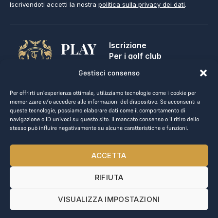
Iscrivendoti accetti la nostra
politica sulla privacy dei dati
.
PLAY
Iscrizione
Per i golf club
GOLF,
Contatti
Gestisci consenso
Note legali
MAKE
Termini e condizioni
Per offrirti un'esperienza ottimale, utilizziamo tecnologie come i cookie per
BUSINESS.
Privacy dei dati
memorizzare e/o accedere alle informazioni del dispositivo. Se acconsenti a
queste tecnologie, possiamo elaborare dati come il comportamento di
kontakt@the-loge.com
navigazione o ID univoci su questo sito. Il mancato consenso o il ritiro dello
stesso può influire negativamente su alcune caratteristiche e funzioni.
Il nostro team è qui per aiutarti.
+43 676 944 44 81
ACCETTA
Dal lunedì al venerdì, dalle 8:00 alle 17:00.
RIFIUTA
© 2025 The LOGE. Tutti i diritti riservati.
VISUALIZZA IMPOSTAZIONI