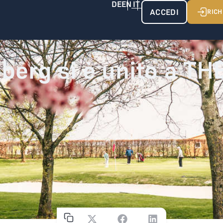
ACCEDI
RICH
berg si è unito a T