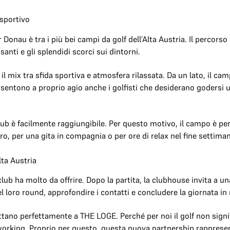
 sportivo
 Donau è tra i più bei campi da golf dell’Alta Austria. Il percorso
santi e gli splendidi scorci sui dintorni.
l mix tra sfida sportiva e atmosfera rilassata. Da un lato, il cam
, si sentono a proprio agio anche i golfisti che desiderano godersi
 club è facilmente raggiungibile. Per questo motivo, il campo è per
, per una gita in compagnia o per ore di relax nel fine settiman
lta Austria
club ha molto da offrire. Dopo la partita, la clubhouse invita a un
 loro round, approfondire i contatti e concludere la giornata in 
tano perfettamente a THE LOGE. Perché per noi il golf non signi
orking. Proprio per questo, questa nuova partnership rappres