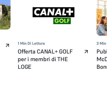
1
Min Di Lettura
3
Min 
Offerta CANAL+ GOLF
Pubb
per i membri di THE
McD
LOGE
Bo