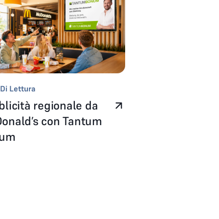
Di Lettura
licità regionale da
onald’s con Tantum
num