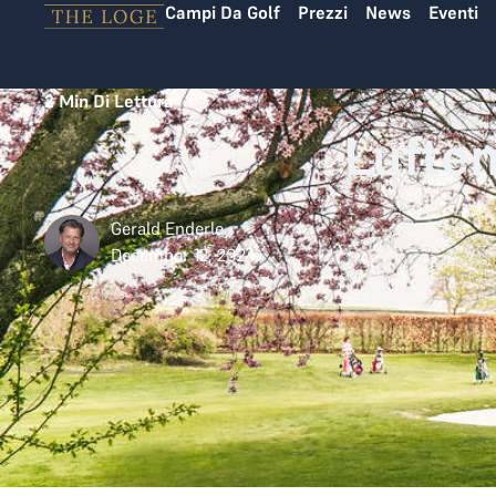
Campi Da Golf
Prezzi
News
Eventi
Vai al contenuto
2
Min Di Lettura
Luften
Gerald Enderle
December 12, 2024