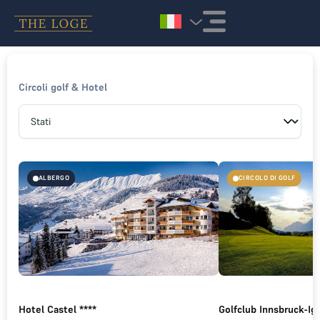
Vai al contenuto
Circoli golf & Hotel
ALBERGO
CIRCOLO DI GOLF
Hotel Castel ****
Golfclub Innsbruck-Ig