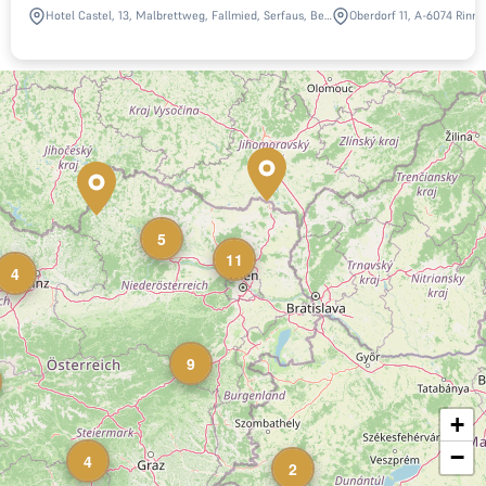
Hotel Castel, 13, Malbrettweg, Fallmied, Serfaus, Bezirk Landeck, Tyrol, 6534, Austria
Oberdorf 11, A-6074 Rinn,
5
11
4
9
+
−
4
2