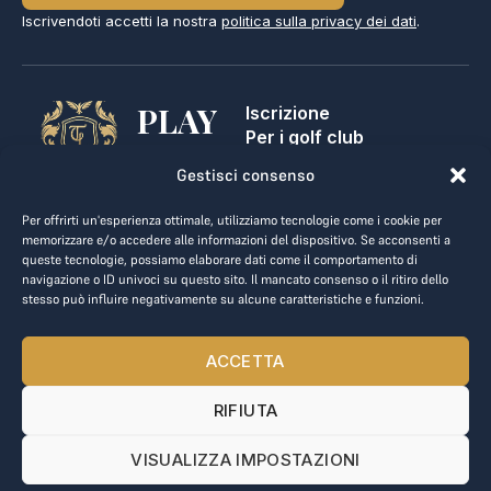
Iscrivendoti accetti la nostra
politica sulla privacy dei dati
.
PLAY
Iscrizione
Per i golf club
GOLF,
Contatti
Gestisci consenso
Note legali
MAKE
Termini e condizioni
Per offrirti un'esperienza ottimale, utilizziamo tecnologie come i cookie per
BUSINESS.
Privacy dei dati
memorizzare e/o accedere alle informazioni del dispositivo. Se acconsenti a
queste tecnologie, possiamo elaborare dati come il comportamento di
kontakt@the-loge.com
navigazione o ID univoci su questo sito. Il mancato consenso o il ritiro dello
stesso può influire negativamente su alcune caratteristiche e funzioni.
Il nostro team è qui per aiutarti.
+43 676 944 44 81
ACCETTA
Dal lunedì al venerdì, dalle 8:00 alle 17:00.
RIFIUTA
© 2025 The LOGE. Tutti i diritti riservati.
VISUALIZZA IMPOSTAZIONI