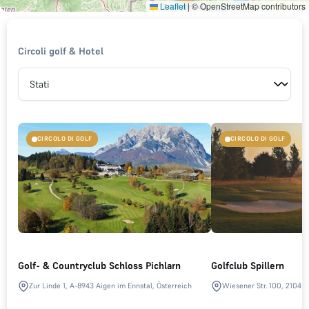
Leaflet
|
© OpenStreetMap contributors
Circoli golf & Hotel
CIRCOLO DI GOLF
CIRCOLO DI GOLF
Golf- & Countryclub Schloss Pichlarn
Golfclub Spillern
Zur Linde 1, A-8943 Aigen im Ennstal, Österreich
Wiesener Str. 100, 2104 Sp