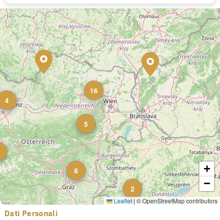
16
4
5
+
6
−
2
Leaflet
|
© OpenStreetMap contributors
Dati Personali